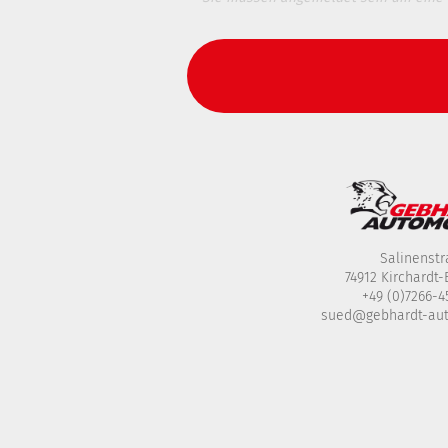
Salinenstr
74912 Kirchardt
+49 (0)7266-
sued@gebhardt-au