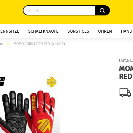
RENNSITZE
SCHALTKNÄUFE
SONSTIGES
UHREN
HÄND
»
he
MOMO CORSA PRO RED Größe 13
(Art.Nr.
MOM
RED