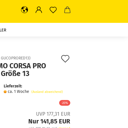
LER
Auf
:
GUCOPRORED13
)
O CORSA PRO
den
 Größe 13
Merkzettel
Lieferzeit:
ca. 1 Woche
(Ausland abweichend)
-20%
UVP 177,31 EUR
Nur 141,85 EUR