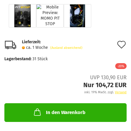
Lieferzeit:
A
ca. 1 Woche
(Ausland abweichend)
d
Lagerbestand:
31
Stück
M
-20%
UVP 130,90 EUR
Nur 104,72 EUR
inkl. 19% MwSt. zzgl.
Versand
In den Warenkorb