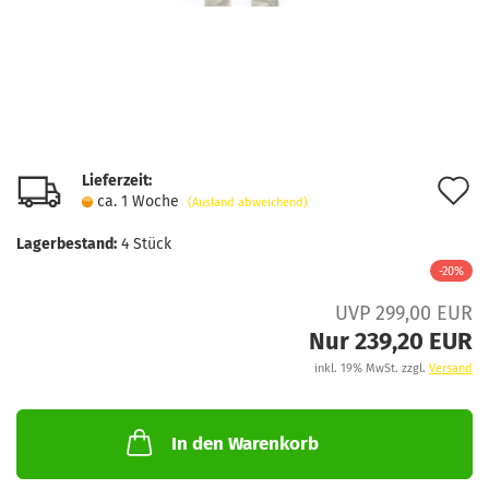
Lieferzeit:
A
ca. 1 Woche
(Ausland abweichend)
d
Lagerbestand:
4
Stück
M
-20%
UVP 299,00 EUR
Nur 239,20 EUR
inkl. 19% MwSt. zzgl.
Versand
In den Warenkorb