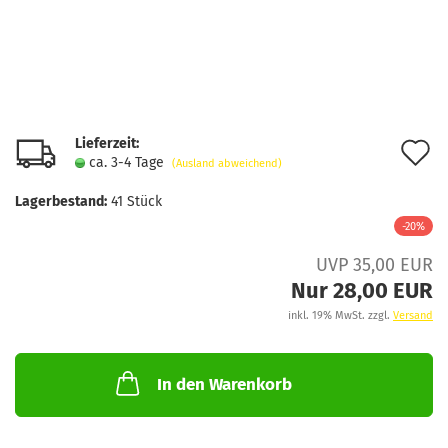
Lieferzeit:
A
ca. 3-4 Tage
(Ausland abweichend)
d
Lagerbestand:
41
Stück
M
-20%
UVP 35,00 EUR
Nur 28,00 EUR
inkl. 19% MwSt. zzgl.
Versand
In den Warenkorb