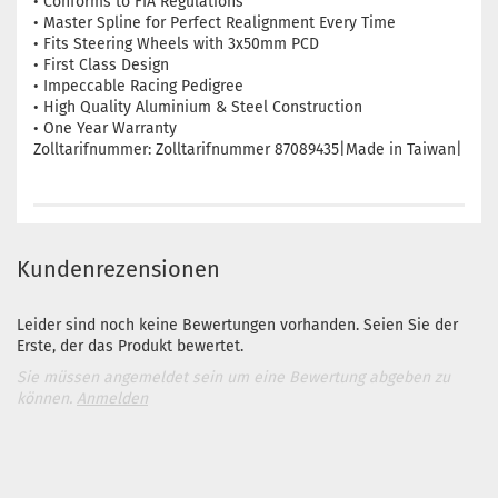
• Conforms to FIA Regulations
• Master Spline for Perfect Realignment Every Time
• Fits Steering Wheels with 3x50mm PCD
• First Class Design
• Impeccable Racing Pedigree
• High Quality Aluminium & Steel Construction
• One Year Warranty
Zolltarifnummer: Zolltarifnummer 87089435|Made in Taiwan|
Kundenrezensionen
Leider sind noch keine Bewertungen vorhanden. Seien Sie der
Erste, der das Produkt bewertet.
Sie müssen angemeldet sein um eine Bewertung abgeben zu
können.
Anmelden