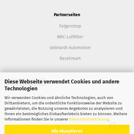
Partnerseiten
Felgenshop
BMC-Luftfilter
Gebhardt-Automotive
Racetireart
Diese Webseite verwendet Cookies und andere
Vertrag widerrufen
Technologien
Onlineshop eröffnen
mit Gambio.de © 2022
Wir verwenden Cookies und ähnliche Technologien, auch von
Drittanbietern, um die ordentliche Funktionsweise der Website zu
gewährleisten, die Nutzung unseres Angebotes zu analysieren und
Ihnen ein bestmögliches Einkaufserlebnis bieten zu können. Weitere
Ausgewählte Top-Bewertungen für www.momo-germany.de
Informationen finden Sie in unserer
Datenschutzerklärung
.
02.08.26
▼
Alle Akzeptieren