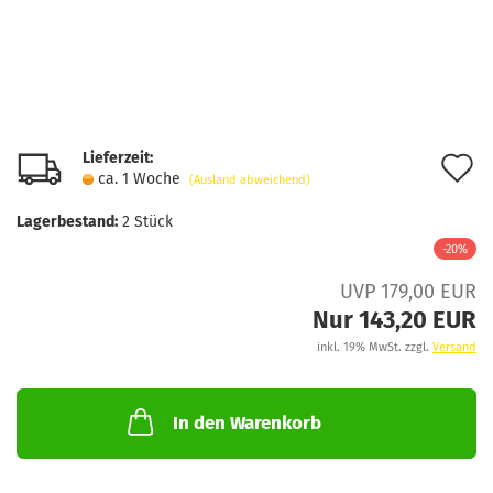
Lieferzeit:
A
ca. 1 Woche
(Ausland abweichend)
d
Lagerbestand:
2
Stück
M
-20%
UVP 179,00 EUR
Nur 143,20 EUR
inkl. 19% MwSt. zzgl.
Versand
In den Warenkorb