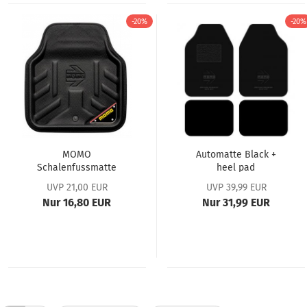
-20%
-20%
MOMO
Automatte Black +
Schalenfussmatte
heel pad
Drive Carbon/
UVP 21,00 EUR
UVP 39,99 EUR
schwarz Gr. SS
Nur 16,80 EUR
Nur 31,99 EUR