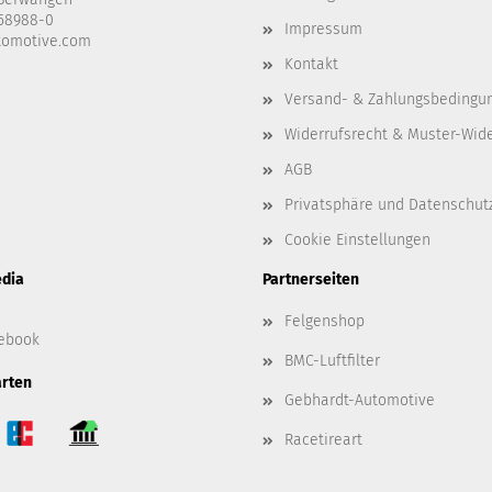
458988-0
Impressum
tomotive.com
Kontakt
Versand- & Zahlungsbedingu
Widerrufsrecht & Muster-Wid
AGB
Privatsphäre und Datenschut
Cookie Einstellungen
edia
Partnerseiten
Felgenshop
ebook
BMC-Luftfilter
rten
Gebhardt-Automotive
Racetireart