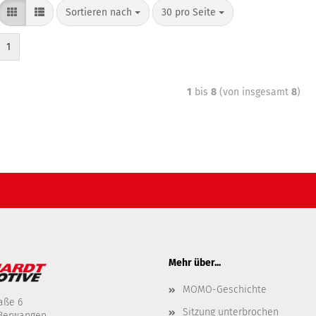
Sortieren nach
30 pro Seite
1
1
bis
8
(von insgesamt
8
)
Mehr über...
MOMO-Geschichte
aße 6
Sitzung unterbrochen
-Berwangen