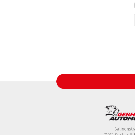
Salinenstr
74912 Kirchardt