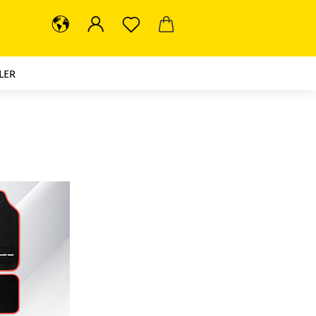
LER
G