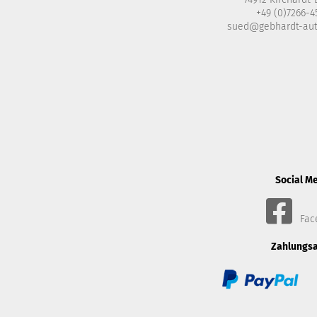
+49 (0)7266-
sued@gebhardt-au
Social M
Fac
Zahlungsa