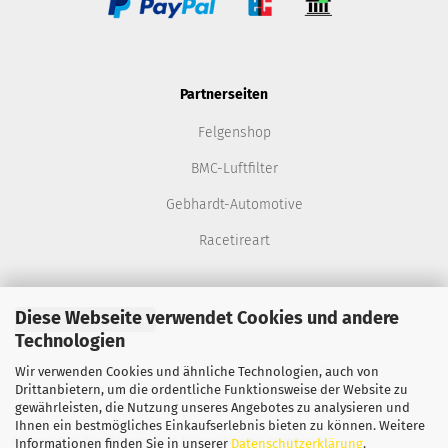
Partnerseiten
Felgenshop
BMC-Luftfilter
Gebhardt-Automotive
Racetireart
Diese Webseite verwendet Cookies und andere
Vertrag widerrufen
Technologien
Onlineshop eröffnen
mit Gambio.de © 2022
Wir verwenden Cookies und ähnliche Technologien, auch von
Drittanbietern, um die ordentliche Funktionsweise der Website zu
gewährleisten, die Nutzung unseres Angebotes zu analysieren und
Ihnen ein bestmögliches Einkaufserlebnis bieten zu können. Weitere
Ausgewählte Top-Bewertungen für www.momo-germany.de
Informationen finden Sie in unserer
Datenschutzerklärung
.