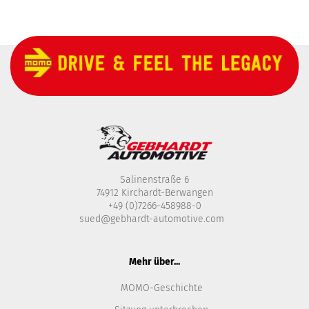
Salinenstraße 6
74912 Kirchardt-Berwangen
+49 (0)7266-458988-0
sued@gebhardt-automotive.com
Mehr über...
MOMO-Geschichte