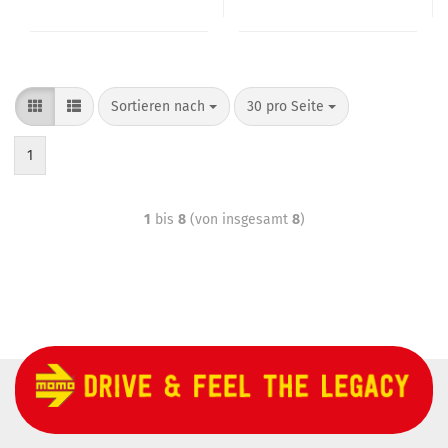
Sortieren nach
30 pro Seite
1
1
bis
8
(von insgesamt
8
)